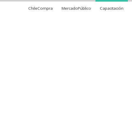
ChileCompra
MercadoPúblico
Capacitación
 en Compras Públicas 2022
ias en Compras Públicas 2022