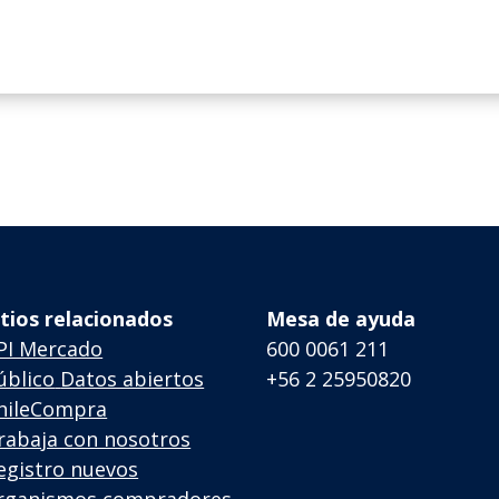
itios relacionados
Mesa de ayuda
PI Mercado
600 0061 211
úblico
Datos abiertos
+56 2 25950820
hileCompra
rabaja con nosotros
egistro nuevos