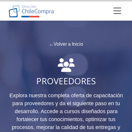
Skip to navigation
Skip to login form
Salta al contenido principal
Skip to footer
Próximos cursos y charlas
Última modificación: martes, 26 de septiembre de 2023, 14:18
Requisitos de finalización
Próximos cursos y charlas
Página Principal
←
Volver a Inicio
Páginas del sitio
Próximos cursos y charlas
PROVEEDORES
Explora nuestra completa oferta de capacitación
para proveedores y da el siguiente paso en tu
desarrollo. Accede a cursos diseñados para
fortalecer tus conocimientos, optimizar tus
procesos, mejorar la calidad de tus entregas y