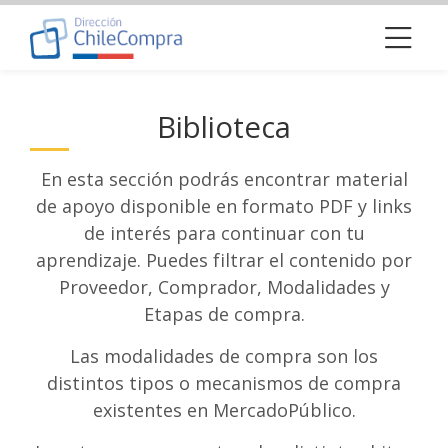
Skip to navigation
Skip to login form
Salta al contenido principal
Skip to footer
Biblioteca Proveedor
Última modificación: martes, 26 de septiembre de 2023, 10:04
Requisitos de finalización
Biblioteca Proveedor
Biblioteca
Página Principal
Páginas del sitio
En esta sección podrás encontrar material
Biblioteca Proveedor
de apoyo disponible en formato PDF y links
de interés para continuar con tu
aprendizaje. Puedes filtrar el contenido por
Proveedor, Comprador, Modalidades y
Etapas de compra.
Las modalidades de compra son los
distintos tipos o mecanismos de compra
existentes en MercadoPúblico.