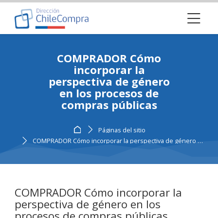
Skip to navigation
Skip to login form
Salta al contenido principal
Skip to footer
COMPRADOR Cómo
incorporar la
perspectiva de género
​en los procesos ​de
compras públicas
Página Principal
Páginas del sitio
COMPRADOR Cómo incorporar la perspectiva de género ​en los procesos ​de compras públicas
COMPRADOR Cómo incorporar la
perspectiva de género ​en los
procesos ​de compras públicas