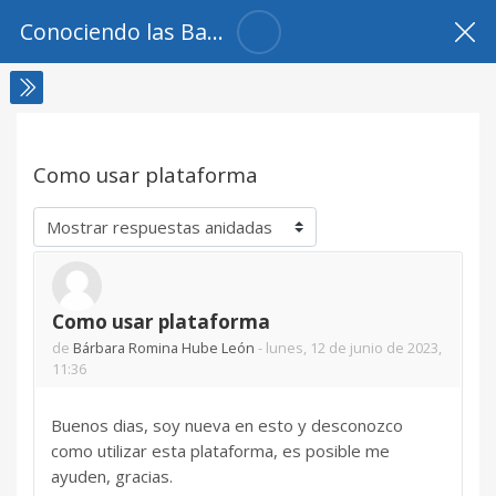
Salta al contenido principal
Conociendo las Bases Tipo de Campañas Comunicacionales
Como usar plataforma
Mostrar modo
Como usar plataforma
Número de respuestas: 0
de
Bárbara Romina Hube León
-
lunes, 12 de junio de 2023,
11:36
Buenos dias, soy nueva en esto y desconozco
como utilizar esta plataforma, es posible me
ayuden, gracias.